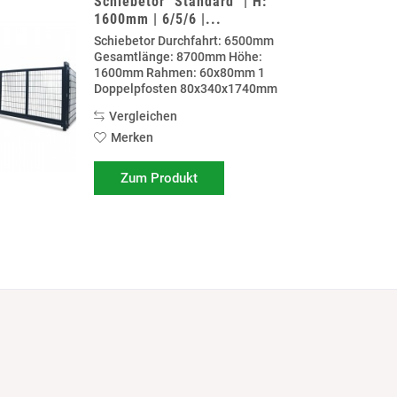
Schiebetor "Standard" | H:
1600mm | 6/5/6 |...
Schiebetor Durchfahrt: 6500mm
Gesamtlänge: 8700mm Höhe:
1600mm Rahmen: 60x80mm 1
Doppelpfosten 80x340x1740mm
zum anschrauben auf Fundament 1
Vergleichen
Doppelpfosten 80x340x2340mm
zum einbetonieren. Rollböcke
Merken
Vorbereitung für Schließzylinder...
Zum Produkt