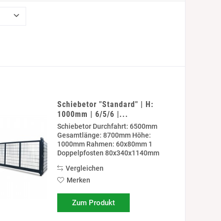
Schiebetor "Standard" | H:
1000mm | 6/5/6 |...
Schiebetor Durchfahrt: 6500mm
Gesamtlänge: 8700mm Höhe:
1000mm Rahmen: 60x80mm 1
Doppelpfosten 80x340x1140mm
zum anschrauben auf Fundament 1
Vergleichen
Doppelpfosten 80x340x1740mm
zum einbetonieren. Rollböcke
Merken
Vorbereitung für Schließzylinder...
Zum Produkt