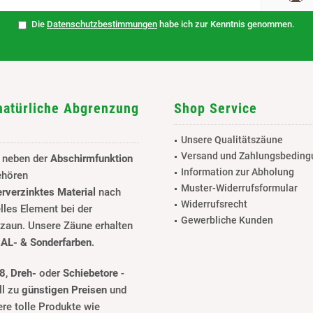
Die
Datenschutzbestimmungen
habe ich zur Kenntnis genommen.
natürliche Abgrenzung
Shop Service
Unsere Qualitätszäune
Versand und Zahlungsbedin
e neben der
Abschirmfunktion
Information zur Abholung
ehören
Muster-Widerrufsformular
erverzinktes Material
nach
Widerrufsrecht
lles Element bei der
Gewerbliche Kunden
nzaun. Unsere Zäune erhalten
AL- & Sonderfarben
.
/8
,
Dreh-
oder
Schiebetore
-
ll zu
günstigen Preisen
und
ere tolle Produkte wie