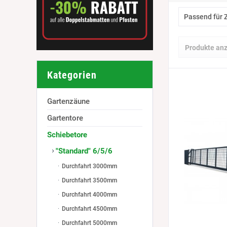
Passend für
0800 mm
Produkte an
1000 mm
1200 mm
Kategorien
1400 mm
1600 mm
Gartenzäune
Gartentore
Schiebetore
"Standard" 6/5/6
Durchfahrt 3000mm
Durchfahrt 3500mm
Durchfahrt 4000mm
Durchfahrt 4500mm
Durchfahrt 5000mm