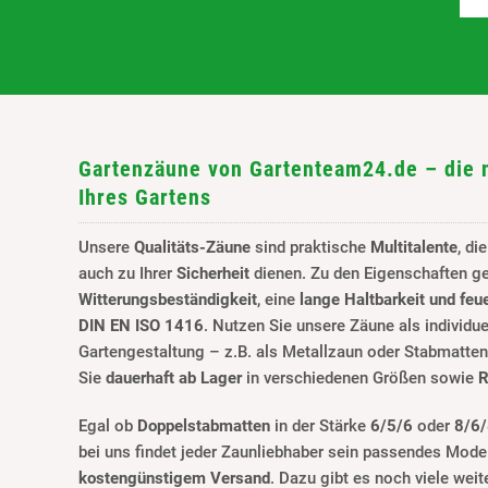
Gartenzäune von Gartenteam24.de – die 
Ihres Gartens
Unsere
Qualitäts-Zäune
sind praktische
Multitalente
, di
auch zu Ihrer
Sicherheit
dienen. Zu den Eigenschaften g
Witterungsbeständigkeit
, eine
lange Haltbarkeit und feu
DIN EN ISO 1416
. Nutzen Sie unsere Zäune als individue
Gartengestaltung – z.B. als Metallzaun oder Stabmatte
Sie
dauerhaft ab Lager
in verschiedenen Größen sowie
R
Egal ob
Doppelstabmatten
in der Stärke
6/5/6
oder
8/6
bei uns findet jeder Zaunliebhaber sein passendes Mode
kostengünstigem Versand
. Dazu gibt es noch viele weit