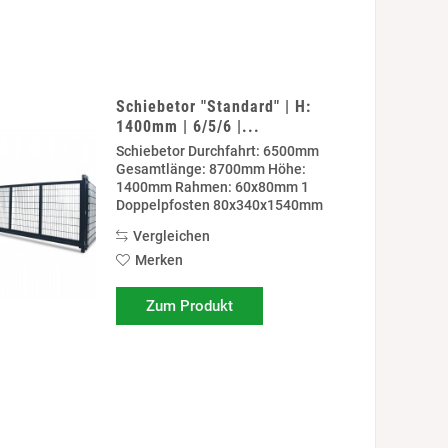
Schiebetor "Standard" | H:
1400mm | 6/5/6 |...
Schiebetor Durchfahrt: 6500mm
Gesamtlänge: 8700mm Höhe:
1400mm Rahmen: 60x80mm 1
Doppelpfosten 80x340x1540mm
zum anschrauben auf Fundament 1
Vergleichen
Doppelpfosten 80x340x2140mm
zum einbetonieren. Rollböcke
Merken
Vorbereitung für Schließzylinder...
Zum Produkt