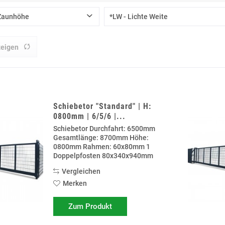
 Zaunhöhe
*LW - Lichte Weite
6500 mm
zeigen
Schiebetor "Standard" | H:
0800mm | 6/5/6 |...
Schiebetor Durchfahrt: 6500mm
Gesamtlänge: 8700mm Höhe:
0800mm Rahmen: 60x80mm 1
Doppelpfosten 80x340x940mm
zum anschrauben auf Fundament 1
Vergleichen
Doppelpfosten 80x340x1540mm
zum einbetonieren. Rollböcke
Merken
Vorbereitung für Schließzylinder...
Zum Produkt