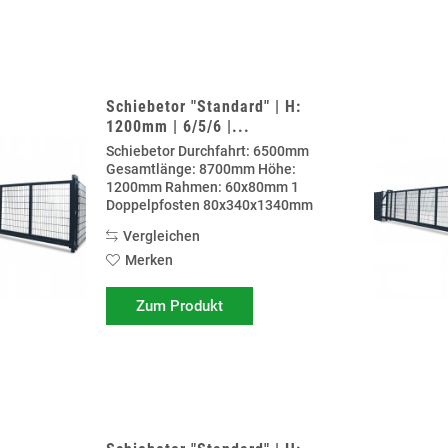
Schiebetor "Standard" | H:
1200mm | 6/5/6 |...
Schiebetor Durchfahrt: 6500mm
Gesamtlänge: 8700mm Höhe:
1200mm Rahmen: 60x80mm 1
Doppelpfosten 80x340x1340mm
zum anschrauben auf Fundament 1
Vergleichen
Doppelpfosten 80x340x1940mm
zum einbetonieren. Rollböcke
Merken
Vorbereitung für Schließzylinder...
Zum Produkt