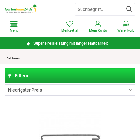
Menü
Merkzettel
Mein Konto
Warenkorb
Super Preisleistung mit langer Haltbarkeit
Gabionen
Filtern