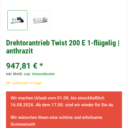
Drehtorantrieb Twist 200 E 1-flügelig |
anthrazit
947,81 € *
inkl. MwSt.
zzgl. Versandkosten
Lieferzeit 14 Tage
Wir machen Urlaub vom 01.08. bis einschließlich
16.08.2026. Ab dem 17.08. sind wir wieder für Sie da.
Wir wünschen Ihnen eine schöne und erholsame
Sommerzeit!